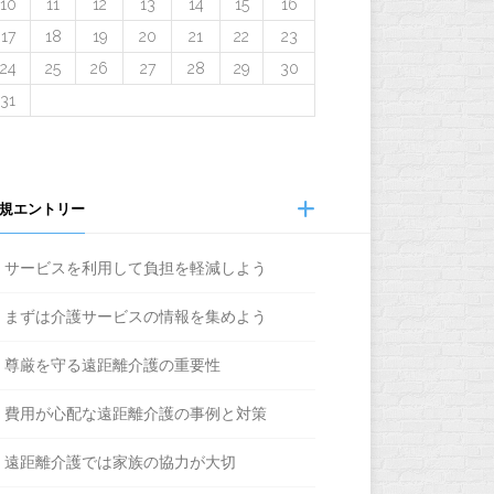
10
11
12
13
14
15
16
17
18
19
20
21
22
23
24
25
26
27
28
29
30
31
規エントリー
サービスを利用して負担を軽減しよう
まずは介護サービスの情報を集めよう
尊厳を守る遠距離介護の重要性
費用が心配な遠距離介護の事例と対策
遠距離介護では家族の協力が大切