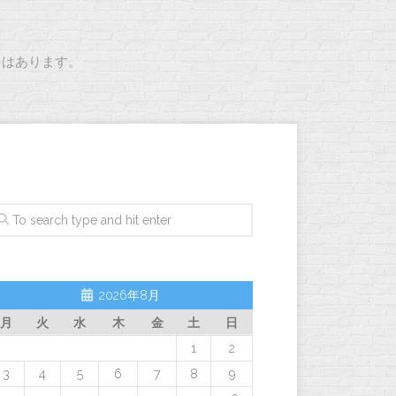
とはあります。
2026年8月
月
火
水
木
金
土
日
1
2
3
4
5
6
7
8
9