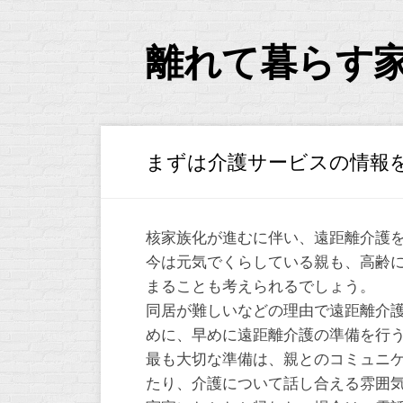
Skip
to
content
離れて暮らす
まずは介護サービスの情報
核家族化が進むに伴い、遠距離介護
今は元気でくらしている親も、高齢
まることも考えられるでしょう。
同居が難しいなどの理由で遠距離介
めに、早めに遠距離介護の準備を行
最も大切な準備は、親とのコミュニ
たり、介護について話し合える雰囲