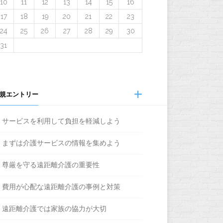
10
11
12
13
14
15
16
17
18
19
20
21
22
23
24
25
26
27
28
29
30
31
規エントリー
サービスを利用して負担を軽減しよう
まずは介護サービスの情報を集めよう
尊厳を守る遠距離介護の重要性
費用が心配な遠距離介護の事例と対策
遠距離介護では家族の協力が大切