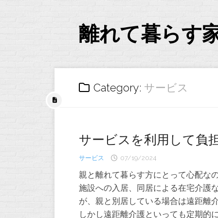
Skip
to
content
離れて暮らす
Category:
サービス
サービスを利用して負
サービス
07/19/2024
親と離れて暮らす方にとって心配な
施設への入居、同居による在宅介護
が、親と別居している場合は遠距離
しかし遠距離介護といっても定期的