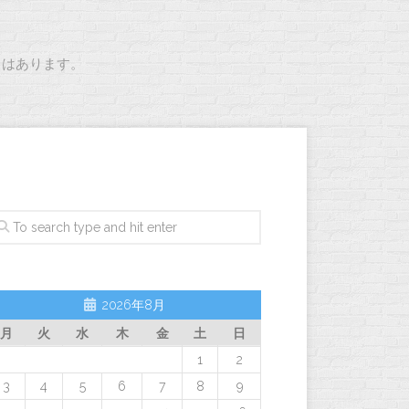
とはあります。
2026年8月
月
火
水
木
金
土
日
1
2
3
4
5
6
7
8
9